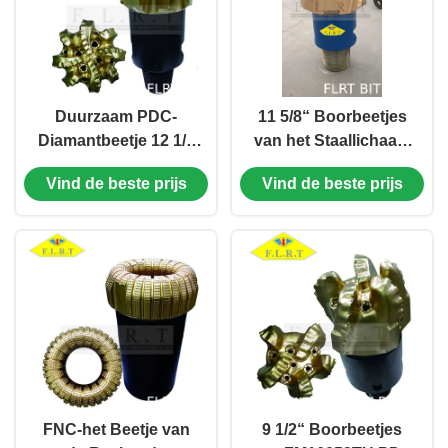
Duurzaam PDC-
11 5/8“ Boorbeetjes
Diamantbeetje 12 1/4
van het Staallichaam
FM13088LU voor
PDC met Dubbele
Vind de beste prijs
Vind de beste prijs
Middelgrote Harde
Rijsnijders/Zware
Vormingsboring
Korte Maten
FNC-het Beetje van
9 1/2“ Boorbeetjes