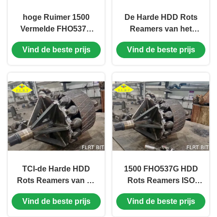
hoge Ruimer 1500
De Harde HDD Rots
Vermelde FHO537G
Reamers van het
api-7-1 van de
wolframcarbide FHO
Vind de beste prijs
Vind de beste prijs
nauwkeurigheidshdd
voor grote grootte
Rots
goed
TCI-de Harde HDD
1500 FHO537G HDD
Rots Reamers van de
Rots Reamers ISO
Rolkegel voor
voor de Boring van
Vind de beste prijs
Vind de beste prijs
Horizontale
de Gatenopener
Richtingboring