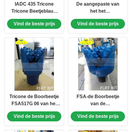
IADC 435 Tricone
De aangepaste van
Tricone Beetjeblauw
het het
van het
Tussenvoegselbeetje
Vind de beste prijs
Vind de beste prijs
Boorbeetje/TCI voor
van het
het Boren van
Wolframcarbide
Grondwater
Bescherming van
Shirttail voor Hard
Middel
Tricone de Boorbeetje
FSA-de Boorbeetje
FSA517G 06 van het
van de
wolframcarbide met
Reeksoliebron, de
Vind de beste prijs
Vind de beste prijs
Verzegeld Halsblok
Boorbeetje van de
Rolkegel voor
Waterputten