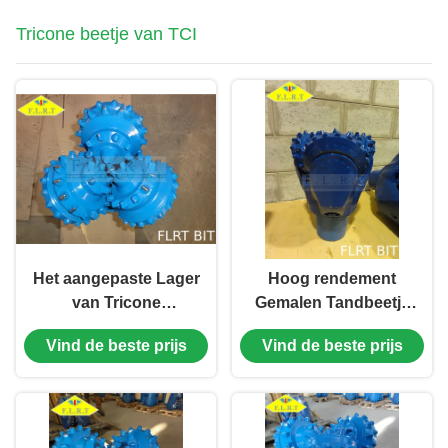
Tricone beetje van TCI
Het aangepaste Lager
Hoog rendement
van Tricone
Gemalen Tandbeetje
Beetjerubber
13 5/8“
Vind de beste prijs
Vind de beste prijs
Verzegelde Rol van
Boringshulpmiddelen
TCI met
van FSA517G HDD
Kooibescherming
api-7-1 Norm