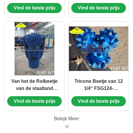
van het Rolbeetje
van het
Vind de beste prijs
Vind de beste prijs
voor Bouwmateriaal
wolframcarbide het
Beetje van de de
Kegelboor/Rol voor
Middelgrote Harde
Vorming
Van het de Rolbeetje
Tricone Beetje van 12
van de staaltand
1/4“ FSG124-
Tricone Beetjes van
Molentand met
Vind de beste prijs
Vind de beste prijs
de het
Verzegeld Rollager
Carbideboor/Rots
api-7-1 Norm
voor Harde Vorming
Bekijk Meer