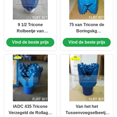
9 1/2 Tricone
75 van Tricone de
Rolbeetje van
Boringskg
FSA517G met
Hulpmiddelen van het
Vind de beste prijs
Vind de beste prijs
Verzegeld
Rotsbeetje/Rots 9
Lager/Halsblok
1/2“ FSA517G voor
Mijnboring
IADC 435 Tricone
Van het het
Verzegeld de Rollager
Tussenvoegselbeetje