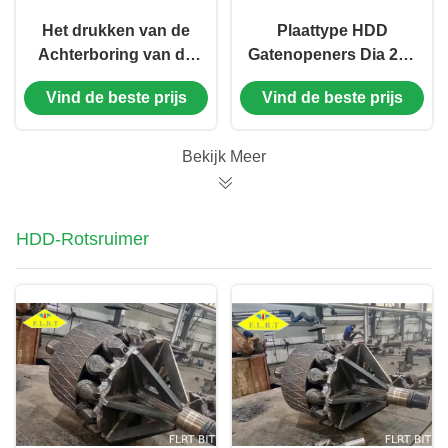
Het drukken van de
Plaattype HDD
Achterboring van de
Gatenopeners Dia 200
Gatenopener, de
~ 2000mm Trenchless
Vind de beste prijs
Vind de beste prijs
Ruimer van het de
voor HDD-Boring
Hulpmiddelenvat van
de Grondboring
Bekijk Meer
HDD-Rotsruimer