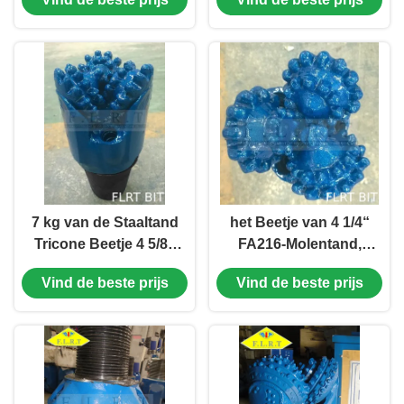
Goedgekeurde
FA126 voor de Boring
Boorbeetjes ISO 9001
van de Waterput
7 kg van de Staaltand
het Beetje van 4 1/4“
Tricone Beetje 4 5/8“
FA216-Molentand,
FSA 216 voor Diepe
Tricone Boorbeetje
Vind de beste prijs
Vind de beste prijs
Sectie die goed boren
met Verzegeld
Halsblok