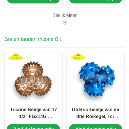
Verklaarde ISO 9001
boren
Bekijk Meer
Stalen tanden tricone Bit
Tricone Beetje van 17
De Boorbeetje van de
1/2“ FG214G-
drie Rolkegel, Tci-
Staaltand/Straal
Boorbeetje 8 1/2
Vind de beste prijs
Vind de beste prijs