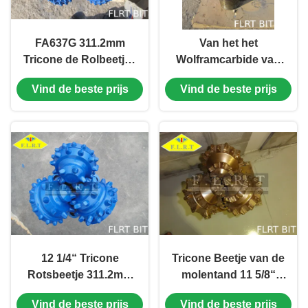
FA637G 311.2mm
Van het het
Tricone de Rolbeetjes
Wolframcarbide van
van het
IADC 637G van het
Vind de beste prijs
Vind de beste prijs
Rotsbeetje/Rots voor
het
het Geothermische
Tussenvoegselbeetje
goed Boren
de
Mijnbouwhulponderdelen
voor Harde Vorming
12 1/4“ Tricone
Tricone Beetje van de
Rotsbeetje 311.2mm
molentand 11 5/8“
van FG435G voor
FA137 voor
Vind de beste prijs
Vind de beste prijs
Waterput die
Olie/Gasputboring