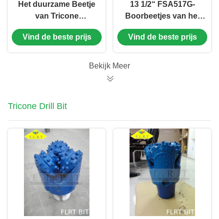
Het duurzame Beetje
13 1/2“ FSA517G-
van Tricone
Boorbeetjes van het
Beetje/Drie Kegel
Carbidetussenvoegsel
Vind de beste prijs
Vind de beste prijs
Rots van TCI met
met 3 7/8 duim - 18 1/2
Versterkte
duimgrootte
Maatbescherming
Bekijk Meer
Tricone Drill Bit