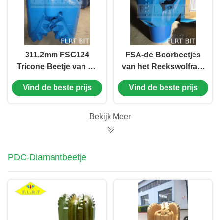
311.2mm FSG124
FSA-de Boorbeetjes
Tricone Beetje van de
van het Reekswolfram
Staaltand/Roterend
12 1/4“ FSA537G met
Vind de beste prijs
Vind de beste prijs
Boringsbeetje met
het In orde maken van
Rubber het
Snijder
Verzegelde Dragen
Bekijk Meer
PDC-Diamantbeetje