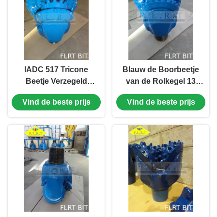
IADC 517 Tricone
Blauw de Boorbeetje
Beetje Verzegeld
van de Rolkegel 13
Halsblok van TCI voor
5/8“ FSA517G, TCI-
Vind de beste prijs
Vind de beste prijs
Middelgrote Zachte
Boorbeetje voor
Vorming
Waterputten