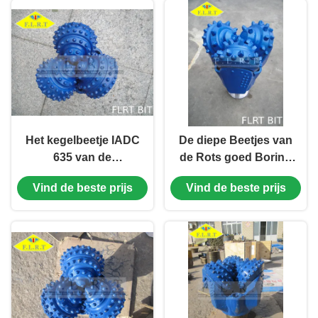
Het kegelbeetje IADC
De diepe Beetjes van
635 van de
de Rots goed Boring
Tussenvoegsel
12 1/4“ FA437G 6 5/8“
Vind de beste prijs
Vind de beste prijs
Tricone Rots Blauwe
API REG. SPELD voor
Kleur met Verzegeld
Aardolieboring
Rollager