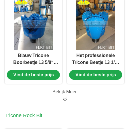
Blauw Tricone
Het professionele
Boorbeetje 13 5/8“
Tricone Beetje 13 1/2“
FSG515G IADC 515
FSG515G IADC 515
Vind de beste prijs
Vind de beste prijs
voor Middelgrote
van TCI voor de
Harde Vorming
Boring van de Gasput
Bekijk Meer
Tricone Rock Bit