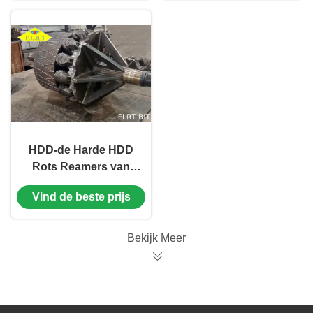
HDD-de Harde HDD
Rots Reamers van
Gatenopeners voor
Vind de beste prijs
Trenchless-het Beetje
van de Gatenopener
met TCI-Rolkegel
Bekijk Meer