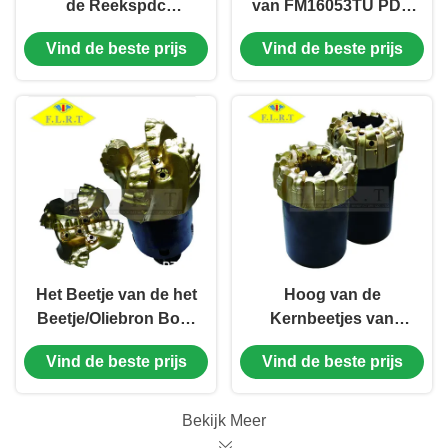
de Reekspdc
van FM16053TU PDC
Diamant/Natuurlijk
16mm
Vind de beste prijs
Vind de beste prijs
van het het Beetje
Hoofdsnijdersgrootte
Veelvoudig Blad van
voor de Boring van
de Diamantkern het
de Gasput
Profielontwerp
Het Beetje van de het
Hoog van de
Beetje/Oliebron Boor
Kernbeetjes van
van de matrijspdc
Performace PDC de
Vind de beste prijs
Vind de beste prijs
Diamant 8 1/2“
Matrijslichaam Hoge
FM19043CT-FMreeks
ROPExploration voor
Olie/Gasput
Bekijk Meer