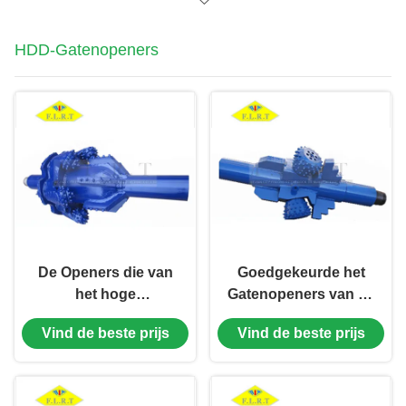
HDD-Gatenopeners
De Openers die van
Goedgekeurde het
het hoge
Gatenopeners van de
Prestatieshdd Gat
rolsnijder HDD/het
Vind de beste prijs
Vind de beste prijs
IADC 537 voor
Beetjefho Reeksen
Middelgrote Harde
ISO 9001 van de
Vorming boren
Gatenopener