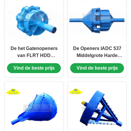
De het Gatenopeners
De Openers IADC 537
van FLRT HDD
Middelgrote Harde
combineerden Enig
HDD-Rots Reamers
Vind de beste prijs
Vind de beste prijs
van het het
van het ware
Wolframcarbide van
groottenhdd Gat voor
het Kegelbeetje het
Trenchless
Tussenvoegsel
Scherp Materiaal