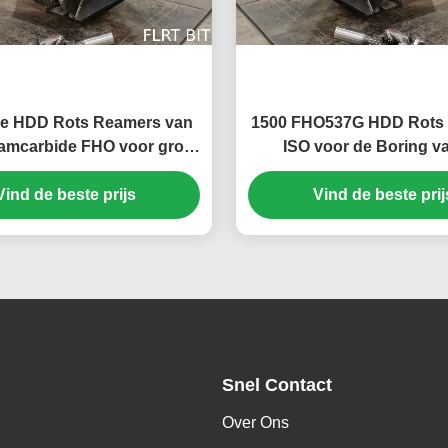
e HDD Rots Reamers van
1500 FHO537G HDD Rots
ramcarbide FHO voor grote
ISO voor de Boring v
grootte goed
Gatenopener
Vind de beste prijs
Vind de beste prij
Snel Contact
Over Ons