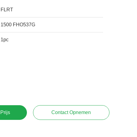
FLRT
1500 FHO537G
1pc
Prijs
Contact Opnemen