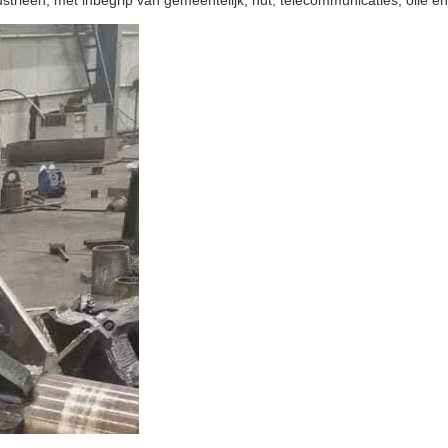
rieën, met inbegrip van gemeentelijk, nut, telecommunicaties, olie e