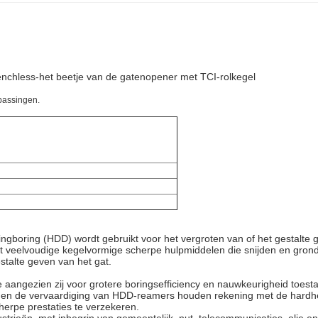
hless-het beetje van de gatenopener met TCI-rolkegel
epassingen.
ingboring (HDD) wordt gebruikt voor het vergroten van of het gestalte
 uit veelvoudige kegelvormige scherpe hulpmiddelen die snijden en gron
estalte geven van het gat.
aangezien zij voor grotere boringsefficiency en nauwkeurigheid toestaa
p en de vervaardiging van HDD-reamers houden rekening met de hardheid
herpe prestaties te verzekeren.