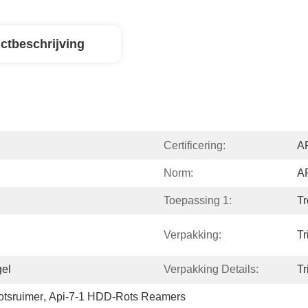
ctbeschrijving
Certificering:
AP
Norm:
AP
Toepassing 1:
Tr
Verpakking:
Tr
gel
Verpakking Details:
Tr
otsruimer
, 
Api-7-1 HDD-Rots Reamers