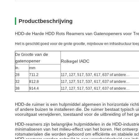
Productbeschrijving
HDD-de Harde HDD Rots Reamers van Gatenopeners voor Trenc
Het is geschikt goed voor de grote grootte, mijnbouw en infrastructuur to
van de
De Grootte
gatenopener
Rolkegel IADC
In.
mm
28
711.2
117, 127, 517, 537, 617, 637 of andere…
32
812.8
117, 127, 517, 537, 617, 637
of andere…
38
914.4
117, 127, 517, 537, 617, 637
of andere…
HDD-de ruimer is een hulpmiddel algemeen in horizontale richt
of andere buizen te installeren die. De ruimer bestaat typisch
vooruitgaat verwijderen, toestaand voor de uitbreiding of het g
HDD-reamers zijn belangrijke hulpmiddelen in de HDD-industrie 
minimaliseren van het milieu-effect van het boren. Het ontwer
rotsmaterialen die worden geboord om efficiënte en stabiele sc