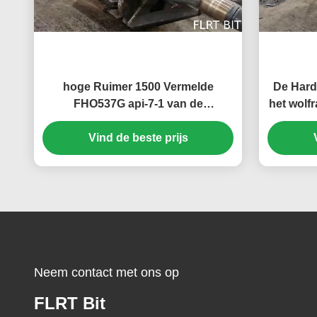
hoge Ruimer 1500 Vermelde
De Hard
FHO537G api-7-1 van de
het wolf
nauwkeurigheidshdd Rots
Vind de beste prijs
Neem contact met ons op
FLRT Bit