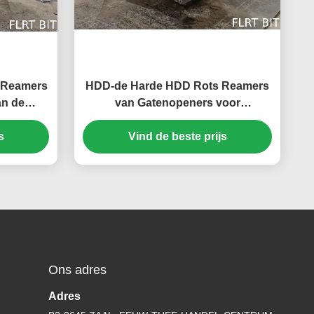
 Reamers
HDD-de Harde HDD Rots Reamers
an de
van Gatenopeners voor
Trenchless-het Beetje van de
s
Gatenopener met TCI-Rolkegel
Vind de beste prijs
Ons adres
Adres