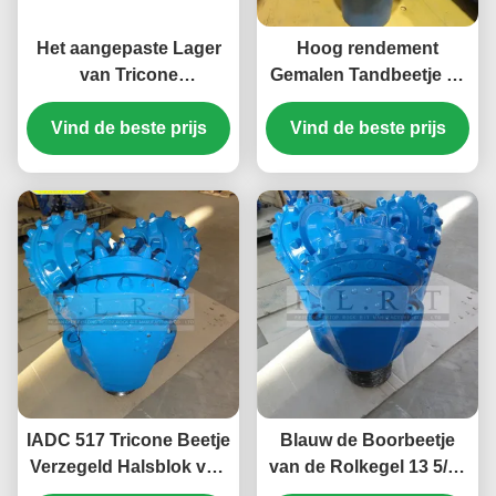
Het aangepaste Lager
Hoog rendement
van Tricone
Gemalen Tandbeetje 13
Beetjerubber
5/8“
Verzegelde Rol van TCI
Vind de beste prijs
Boringshulpmiddelen
Vind de beste prijs
met Kooibescherming
van FSA517G HDD api-
7-1 Norm
IADC 517 Tricone Beetje
Blauw de Boorbeetje
Verzegeld Halsblok van
van de Rolkegel 13 5/8“
TCI voor Middelgrote
FSA517G, TCI-