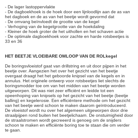
- De lager lastoppervlakte
- De dagboekhoek is de hoek door een lijnloodlijn aan de as van
het dagboek en de as van het beetje wordt gevormd dat
- De omvang beïnvloedt de grootte van de kegel
- Verhoging van de kegelgrootte van de hoekdaling
- Kleiner de hoek groter de het uithollen en het schaven actie
- De optimale dagboekhoek voor zachte en harde rotsbeetjes is
33 en 36
HET BEETJE VLOEIBARE OMLOOP VAN DE ROLkegel
De boringsvloeistof gaat van drillstring en uit door pijpen in het
beetje over. Aangezien het over het gezicht van het beetje
overgaat draagt het het geboorde knipsel van de kegels en in
annulus. Het originele ontwerp voor rotsbeetjes liet slechts de
boringsmodder toe om van het midden van het beetje worden
uitgeworpen. Dit was niet zeer efficiënt en leidde tot een
opeenhoping van knipsels op het gezicht van het beetje (beetje
balling) en kegelerosie. Een efficiëntere methode om het gezicht
van het beetje werd schoon te maken daarom geïntroduceerd.
De vloeistof wordt nu over het algemeen uitgeworpen door drie
straalpijpen rond buiten het beetjelichaam. De onstuimigheid door
de straalstromen wordt gecreeerd is genoeg om de snijders
schoon te maken en efficiënte boring toe te staan die om verder
te gaan.