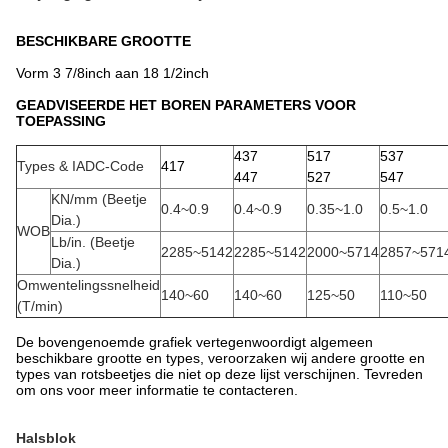
BESCHIKBARE GROOTTE
Vorm 3 7/8inch aan 18 1/2inch
GEADVISEERDE HET BOREN PARAMETERS VOOR
TOEPASSING
437
517
537
Types & IADC-Code
417
447
527
547
KN/mm (Beetje
0.4~0.9
0.4~0.9
0.35~1.0
0.5~1.0
Dia.)
WOB
Lb/in. (Beetje
2285~5142
2285~5142
2000~5714
2857~571
Dia.)
Omwentelingssnelheid
140~60
140~60
125~50
110~50
(T/min)
De bovengenoemde grafiek vertegenwoordigt algemeen
beschikbare grootte en types, veroorzaken wij andere grootte en
types van rotsbeetjes die niet op deze lijst verschijnen. Tevreden
om ons voor meer informatie te contacteren.
Halsblok