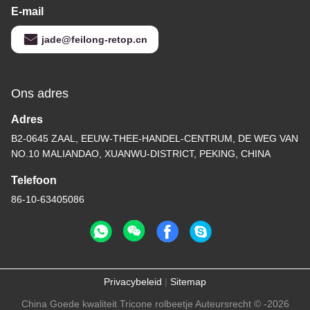
E-mail
jade@feilong-retop.cn
Ons adres
Adres
B2-0645 ZAAL, EEUW-THEE-HANDEL-CENTRUM, DE WEG VAN
NO.10 MALIANDAO, XUANWU-DISTRICT, PEKING, CHINA
Telefoon
86-10-63405086
Privacybeleid
|
Sitemap
China Goede kwaliteit Tricone rolbeetje Auteursrecht © -2026