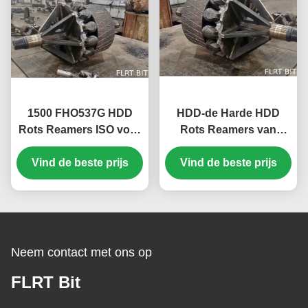
1500 FHO537G HDD
HDD-de Harde HDD
Rots Reamers ISO voor
Rots Reamers van
de Boring van de
Gatenopeners voor
Vind de beste prijs
Gatenopener
Trenchless-het Beetje
Vind de beste prijs
van de Gatenopener
met TCI-Rolkegel
Neem contact met ons op
FLRT Bit