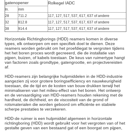
gatenopener
Rolkegel IADC
In.
mm
28
711.2
117, 127, 517, 537, 617, 637 of andere
32
812.8
117, 127, 517, 537, 617, 637
of andere
38
914.4
117, 127, 517, 537, 617, 637
of andere
Horizontale Richtingborings (HDD) reamers komen in diverse
types, elk ontworpen om een specifiek doel te dienen. Deze
reamers worden gebruikt om het proefdiegat te vergroten tijdens
het het boren proces wordt gecreeerd, die de installatie van
pijpen, buizen, of kabels toestaan. De keus van ruimertype hangt
van factoren zoals grondtype, gatengrootte, en projectvereisten
af.
HDD-reamers zijn belangrijke hulpmiddelen in de HDD-industrie
aangezien zij voor grotere boringsefficiency en nauwkeurigheid
toestaan, die de tijd en de kosten van bouw drukken terwijl het
minimaliseren van het milieu-effect van het boren. Het ontwerp
en de vervaardiging van HDD-reamers houden rekening met de
hardheid, de dichtheid, en de viscositeit van de grond of
rotsmaterialen die worden geboord om efficiënte en stabiele
scherpe prestaties te verzekeren.
HDD-de ruimer is een hulpmiddel algemeen in horizontale
richtingboring (HDD) wordt gebruikt voor het vergroten van of het
gestalte geven van een bestaand gat of een boorgat om pijpen,