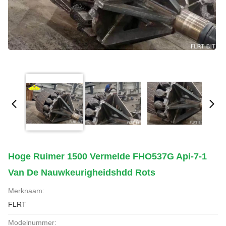
Hoge Ruimer 1500 Vermelde FHO537G Api-7-1
Van De Nauwkeurigheidshdd Rots
Merknaam:
FLRT
Modelnummer: