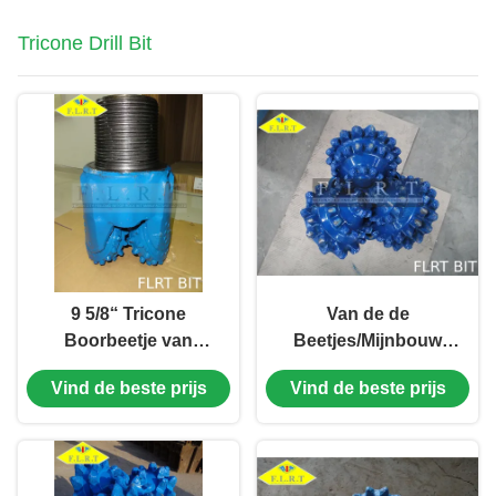
Tricone Drill Bit
9 5/8“ Tricone
Van de de
Boorbeetje van
Beetjes/Mijnbouw
FSA517GT/Drie
Boor van de
Vind de beste prijs
Vind de beste prijs
Kegelbeetje met het In
olieveldboor de
orde maken van
Beetjes Verzegeld
Snijder
Halsblok met
Maatbescherming