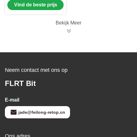
Vind de beste prijs
Trenchless-het Beetje
van de Gatenopener
met TCI-Rolkegel
Bekijk Meer
Neem contact met ons op
FLRT Bit
E-mail
jade@feilong-retop.cn
Ons adres