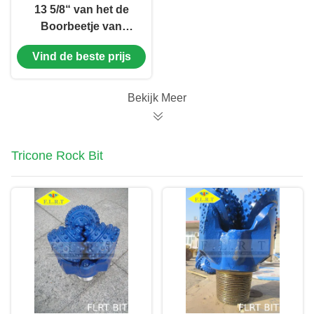
13 5/8“ van het de
Boorbeetje van
FSA517G Tricone
Vind de beste prijs
Tandbeetje/Staal met
Verzegeld Halsblok
Bekijk Meer
Tricone Rock Bit