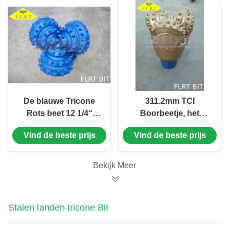
De blauwe Tricone
311.2mm TCI
Rots beet 12 1/4“
Boorbeetje, het
FG515G IADC 515 met
Tussenvoegselbeetje
Vind de beste prijs
Vind de beste prijs
Verzegeld Rollager
van het
Wolframcarbide met
Wrijvinglager/Verzegeld
Bekijk Meer
Lager
Stalen tanden tricone Bit