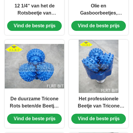
12 1/4“ van het de
Olie en
Rotsbeetje van
Gasboorbeetjes,
FA637G Tricone
311.2mm Tricone de
Vind de beste prijs
Vind de beste prijs
Kegeltussenvoegselvorm
Beetjes
met Vloeibaar
Kegeltussenvoegsel
Koelsysteem
van de Rotsrol
De duurzame Tricone
Het professionele
Rots beten/de Beetjes
Beetje van Tricone
van de Hardrockboor
Beetje/Rol Kegel van
Vind de beste prijs
Vind de beste prijs
12 1/4“ FG615G voor
TCI voor Middelgrote
goed het Boren
Harde Vorming