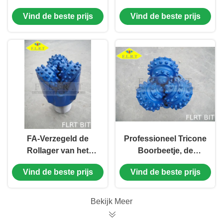
Pandbescherming/Vloeibare
wolframcarbide/Tricone
Vind de beste prijs
Vind de beste prijs
Omloop api-7-1 Norm
Rotsbeetje voor
Middelgrote Harde
Vorming
FA-Verzegeld de
Professioneel Tricone
Rollager van het
Boorbeetje, de
Reekstci Tricone
Boorbeetjes van de
Vind de beste prijs
Vind de beste prijs
Beetje Rubber met
Waterput 9 1/2“
Maatbescherming
FA537G
Bekijk Meer