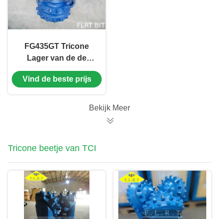
FG435GT Tricone
Lager van de de
Beetjes Verzegelde
Vind de beste prijs
Rol van de Rotsrol
voor de Boring van
de Waterput
Bekijk Meer
Tricone beetje van TCI