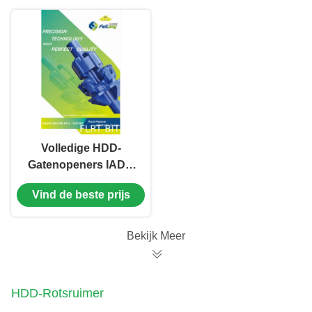
Volledige HDD-
Gatenopeners IADC
537 Middelgrote
Vind de beste prijs
Harde HDD-Rots
Reamers voor
Trenchless
Bekijk Meer
HDD-Rotsruimer