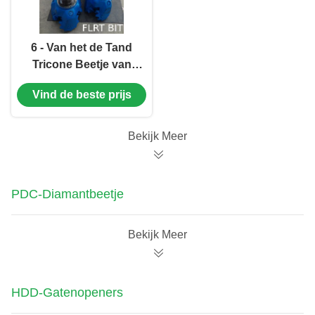
6 - Van het de Tand
Tricone Beetje van
het 26 Duimstaal de
Vind de beste prijs
Kegelbeetje/Rol met
Maatbescherming
Bekijk Meer
PDC-Diamantbeetje
Bekijk Meer
HDD-Gatenopeners