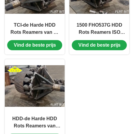
TCI-de Harde HDD
1500 FHO537G HDD
Rots Reamers van de
Rots Reamers ISO
Rolkegel voor
voor de Boring van
Vind de beste prijs
Vind de beste prijs
Horizontale
de Gatenopener
Richtingboring
HDD-de Harde HDD
Rots Reamers van
Gatenopeners voor