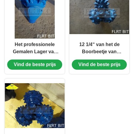
Het professionele
12 1/4“ van het de
Gemalen Lager van
Boorbeetje van
de het Beetje
FSG125G Tricone
Vind de beste prijs
Vind de beste prijs
Verzegelde Rol van
Verzegeld Rollager
de Tandboor voor
met Maatbescherming
Zachte Vorming