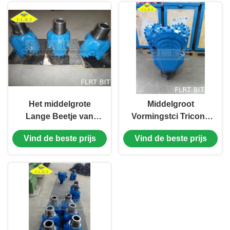
Het middelgrote
Middelgroot
Lange Beetje van
Vormingstci Tricone
Tricone Beetje/Malen
Beetje/Gespoten
Vind de beste prijs
Vind de beste prijs
Boor van de
Beetje met Extra
Staaltand 13 1/2“
Maatbescherming
FSA126G