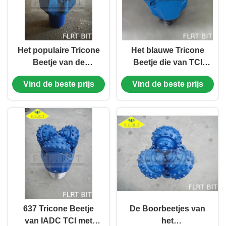
Het populaire Tricone
Het blauwe Tricone
Beetje van de
Beetje die van TCI
Staaltand, Roterend
voor Mijnbouw 13 3/4“
Vind de beste prijs
Vind de beste prijs
Boorbeetje IADC 126
Goedgekeurde
Blauwe Kleur
FSA437G ISO 9001
boren
637 Tricone Beetje
De Boorbeetjes van
van IADC TCI met
het