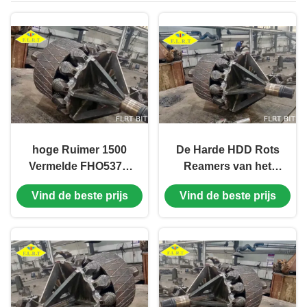
hoge Ruimer 1500
De Harde HDD Rots
Vermelde FHO537G
Reamers van het
api-7-1 van de
wolframcarbide FHO
Vind de beste prijs
Vind de beste prijs
nauwkeurigheidshdd
voor grote grootte
Rots
goed