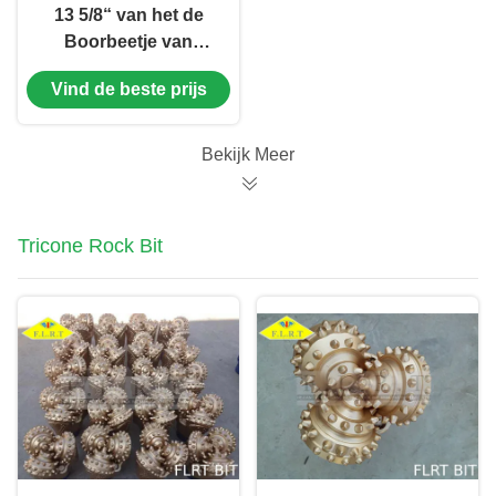
13 5/8“ van het de
Boorbeetje van
FSA517G Tricone
Vind de beste prijs
Tandbeetje/Staal met
Verzegeld Halsblok
Bekijk Meer
Tricone Rock Bit