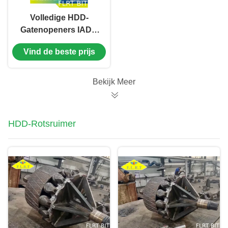
Volledige HDD-
Gatenopeners IADC
537 Middelgrote
Vind de beste prijs
Harde HDD-Rots
Reamers voor
Trenchless
Bekijk Meer
HDD-Rotsruimer