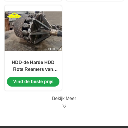
Richtingboring
HDD-de Harde HDD
Rots Reamers van
Gatenopeners voor
Vind de beste prijs
Trenchless-het Beetje
van de Gatenopener
met TCI-Rolkegel
Bekijk Meer