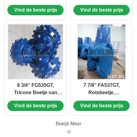
TCI, Verzegeld
TCI, TCI-Beetje,
Vind de beste prijs
Vind de beste prijs
Wrijvinglager, In orde
Verzegeld Halsblok,
makende Snijder,
met het In orde maken
Versterkte
van Snijder
Maatbescherming
8 3/4“ FG535GT,
7 7/8“ FA537GT,
Tricone Beetje van
Rotsbeetje,
TCI, TCI-Beetje,
Boorbeetje, Verzegeld
Vind de beste prijs
Vind de beste prijs
Verzegeld Rollerl-
Halsblok, Tricone
Lager, met het In orde
Beetje van TCI
maken van Snijder
Bekijk Meer