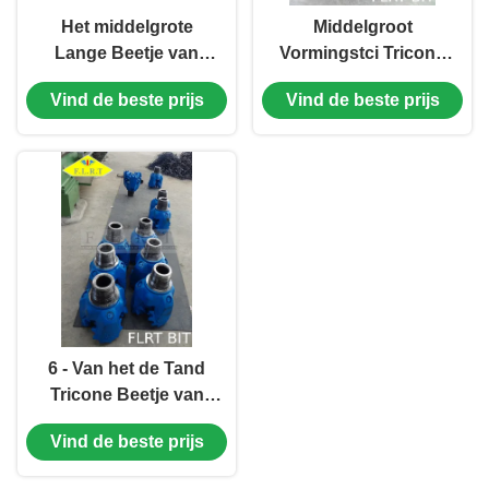
Het middelgrote
Middelgroot
Lange Beetje van
Vormingstci Tricone
Tricone Beetje/Malen
Beetje/Gespoten
Vind de beste prijs
Vind de beste prijs
Boor van de
Beetje met Extra
Staaltand 13 1/2“
Maatbescherming
FSA126G
6 - Van het de Tand
Tricone Beetje van
het 26 Duimstaal de
Vind de beste prijs
Kegelbeetje/Rol met
Maatbescherming