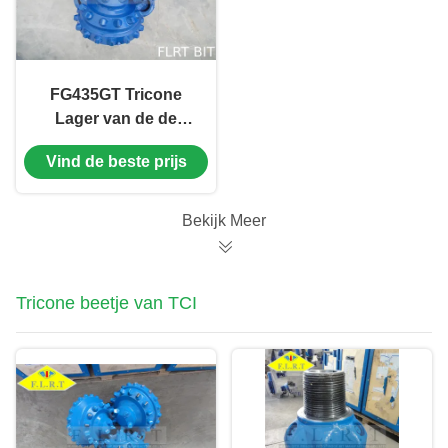
FG435GT Tricone
Lager van de de
Beetjes Verzegelde
Vind de beste prijs
Rol van de Rotsrol
voor de Boring van
de Waterput
Bekijk Meer
Tricone beetje van TCI