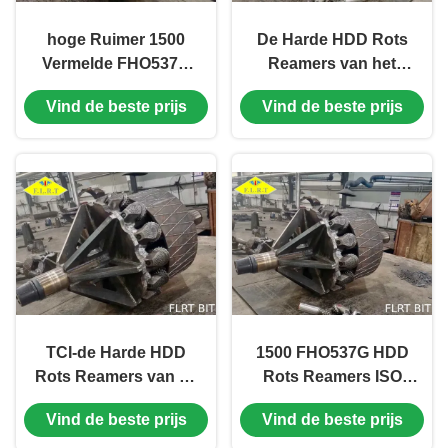
hoge Ruimer 1500
De Harde HDD Rots
Vermelde FHO537G
Reamers van het
api-7-1 van de
wolframcarbide FHO
Vind de beste prijs
Vind de beste prijs
nauwkeurigheidshdd
voor grote grootte
Rots
goed
TCI-de Harde HDD
1500 FHO537G HDD
Rots Reamers van de
Rots Reamers ISO
Rolkegel voor
voor de Boring van
Vind de beste prijs
Vind de beste prijs
Horizontale
de Gatenopener