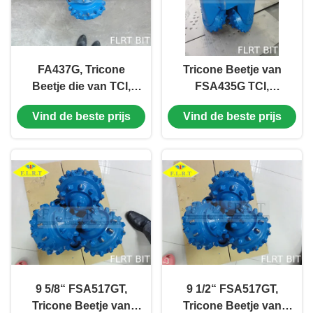
FA437G, Tricone
Tricone Beetje van
Beetje die van TCI,
FSA435G TCI,
TCI-het Beetje van de
Verzegeld Rollager,
Vind de beste prijs
Vind de beste prijs
Rolkegel, Verzegeld
Groot de Kegelbeetje
Wrijvinglager,
van de Grootterol,
Verticaal goed, HDD-
Ondiepe
Boring boren
Oliebronboring
9 5/8“ FSA517GT,
9 1/2“ FSA517GT,
Tricone Beetje van
Tricone Beetje van