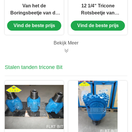
Van het de
12 1/4“ Tricone
Boringsbeetje van de
Rotsbeetje van
waterput Proefbeetje
FA517G voor
Vind de beste prijs
Vind de beste prijs
311.2mm/HDD de
Middelgrote Harde
Norm van FA517G
Vorming/Waterputboring
api-7-1
Bekijk Meer
Stalen tanden tricone Bit