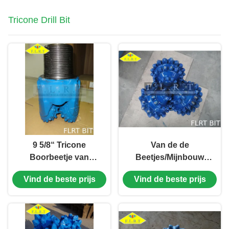
Tricone Drill Bit
9 5/8“ Tricone
Van de de
Boorbeetje van
Beetjes/Mijnbouw
FSA517GT/Drie
Boor van de
Vind de beste prijs
Vind de beste prijs
Kegelbeetje met het In
olieveldboor de
orde maken van
Beetjes Verzegeld
Snijder
Halsblok met
Maatbescherming