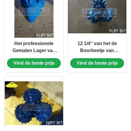
Het professionele
12 1/4“ van het de
Gemalen Lager van
Boorbeetje van
de het Beetje
FSG125G Tricone
Vind de beste prijs
Vind de beste prijs
Verzegelde Rol van
Verzegeld Rollager
de Tandboor voor
met Maatbescherming
Zachte Vorming