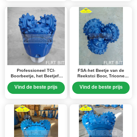
Professioneel TCI-
FSA-het Beetje van de
Boorbeetje, het Beetjefa
Reekstci Boor, Tricone
Reeks van de Oliebronboor
Boorbeetje 9 7/8 FSA537G
met Drie Straalpijpen
02 Blauwe Kleur
Vind de beste prijs
Vind de beste prijs