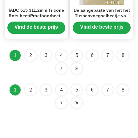
IADC 515 311.2mm Tricone
De aangepaste van het het
Rots beet/Proefboorbeetje
Tussenvoegselbeetje van
voor Oliebronboring
het Wolframcarbide
Bescherming van Shirttail
Vind de beste prijs
Vind de beste prijs
voor Hard Middel
1
2
3
4
5
6
7
8
1
2
3
4
5
6
7
8