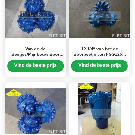
Van de de
12 1/4“ van het de
Beetjes/Mijnbouw Boor
Boorbeetje van FSG125G
van de olieveldboor de
Tricone Verzegeld Rollager
Beetjes Verzegeld Halsblok
met Maatbescherming
Vind de beste prijs
Vind de beste prijs
met Maatbescherming