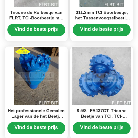
Tricone de Rolbeetje van
311.2mm TCI Boorbeetje,
FLRT, TCI-Boorbeetje met
het Tussenvoegselbeetje
het In orde maken van
van het Wolframcarbide
Snijder api-7-1 Norm
met
Vind de beste prijs
Vind de beste prijs
Wrijvinglager/Verzegeld
Lager
Het professionele Gemalen
8 5/8“ FA437GT, Tricone
Lager van de het Beetje
Beetje van TCI, TCI-
Verzegelde Rol van de
Boorbeetje, het Beetje van
Tandboor voor Zachte
de Oliebronboor
Vind de beste prijs
Vind de beste prijs
Vorming