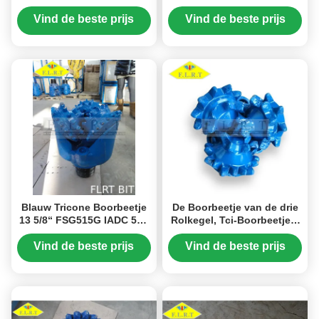
wolframcarbide met
Tricone Tandbeetje/Staal
Verzegeld Halsblok
met Verzegeld Halsblok
Vind de beste prijs
Vind de beste prijs
Blauw Tricone Boorbeetje
De Boorbeetje van de drie
13 5/8“ FSG515G IADC 515
Rolkegel, Tci-Boorbeetje 8
voor Middelgrote Harde
1/2 FA126 voor de Boring
Vorming
van de Waterput
Vind de beste prijs
Vind de beste prijs