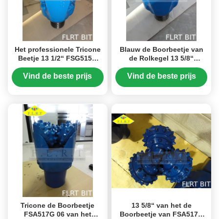
Het professionele Tricone
Blauw de Boorbeetje van
Beetje 13 1/2“ FSG515G
de Rolkegel 13 5/8“
IADC 515 van TCI voor de
FSA517G, TCI-Boorbeetje
Boring van de Gasput
voor Waterputten
Vind de beste prijs
Vind de beste prijs
Tricone de Boorbeetje
13 5/8“ van het de
FSA517G 06 van het
Boorbeetje van FSA517G