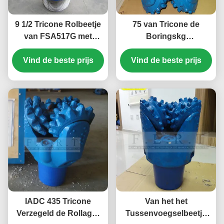
9 1/2 Tricone Rolbeetje
75 van Tricone de
van FSA517G met
Boringskg
Verzegeld
Hulpmiddelen van het
Vind de beste prijs
Lager/Halsblok
Rotsbeetje/Rots 9 1/2“
Vind de beste prijs
FSA517G voor
Mijnboring
IADC 435 Tricone
Van het het
Verzegeld de Rollager
Tussenvoegselbeetje