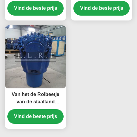
van het Rolbeetje voor
van het wolframcarbide
Vind de beste prijs
Bouwmateriaal
het Beetje van de de
Vind de beste prijs
Kegelboor/Rol voor
Middelgrote Harde
Vorming
Van het de Rolbeetje
van de staaltand
Tricone Beetjes van de
het Carbideboor/Rots
Vind de beste prijs
voor Harde Vorming