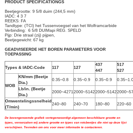
PRODUCT SPECIFICATIONGS
Beetjegrootte: 9 5/8 duim (244,5 mm)
IADC: 4 3 7
REEKS: FA
Tandtype: (TCI) het Tussenvoegsel van het Wolframcarbide
Verbinding: 6 5/8 DUIMapi REG. SPELD
Pijp: Drie straal (zij) pijpen,
Beetjegewicht: 67 kg
GEADVISEERDE HET BOREN PARAMETERS VOOR
TOEPASSING
437
517
Types & IADC-Code
117
127
447
527
KN/mm (Beetje
0.35~0.8
0.35~0.9
0.35~0.9
0.35~1.
Dia.)
WOB
Lb/in. (Beetje
2000~4271
2000~5142
2000~5142
2000~5
Dia.)
Omwentelingssnelheid
240~80
240~70
180~80
220~60
(T/min)
De bovengenoemde grafiek vertegenwoordigt algemeen beschikbare grootte en
types, veroorzaken wij andere grootte en types van rotsbeetjes die niet op deze lijst
verschijnen. Tevreden om ons voor meer informatie te contacteren.