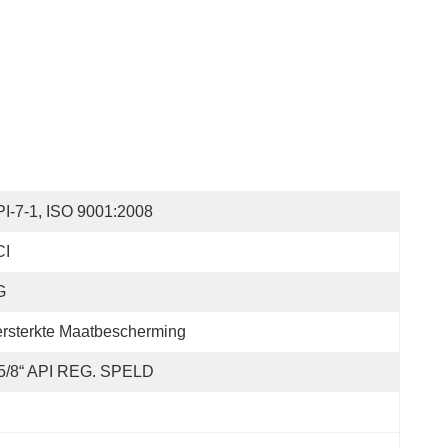
I-7-1, ISO 9001:2008
CI
G
rsterkte Maatbescherming
 5/8“ API REG. SPELD