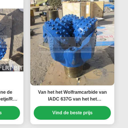
ne de
Van het het Wolframcarbide van
etje/Rots
IADC 637G van het het
e goed
Tussenvoegselbeetje de
s
Mijnbouwhulponderdelen voor
Vind de beste prijs
Harde Vorming