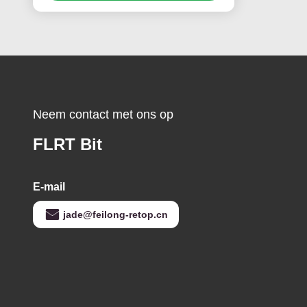
Neem contact met ons op
FLRT Bit
E-mail
jade@feilong-retop.cn