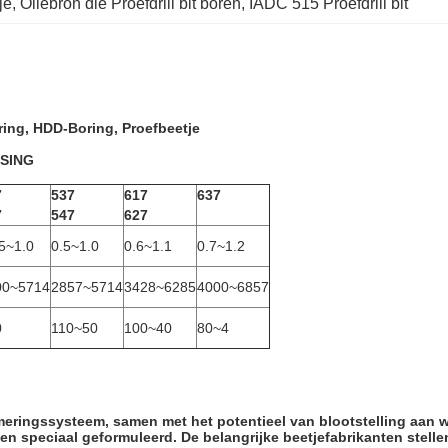
je
, 
Oliebron die Proefdrill bit boren
, 
IADC 515 Proefdrill bit
ring, HDD-Boring, Proefbeetje
SING
7
537
617
637
7
547
627
5~1.0
0.5~1.0
0.6~1.1
0.7~1.2
00~5714
2857~5714
3428~6285
4000~6857
0
110~50
100~40
80~4
eringssysteem, samen met het potentieel van blootstelling aan 
 speciaal geformuleerd. De belangrijke beetjefabrikanten stel