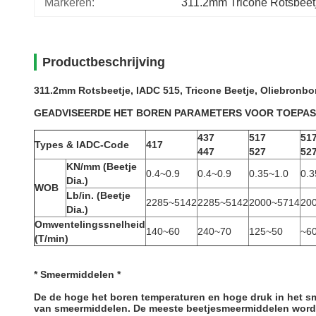
Markeren:
311.2mm Tricone Rotsbeet
Productbeschrijving
311.2mm Rotsbeetje, IADC 515, Tricone Beetje, Oliebronbo
GEADVISEERDE HET BOREN PARAMETERS VOOR TOEPAS
437
517
51
Types & IADC-Code
417
447
527
52
KN/mm (Beetje
0.4~0.9
0.4~0.9
0.35~1.0
0.3
Dia.)
WOB
Lb/in. (Beetje
2285~5142
2285~5142
2000~5714
20
Dia.)
Omwentelingssnelheid
140~60
240~70
125~50
~6
(T/min)
* Smeermiddelen *
De de hoge het boren temperaturen en hoge druk in het sm
van smeermiddelen. De meeste beetjesmeermiddelen worden