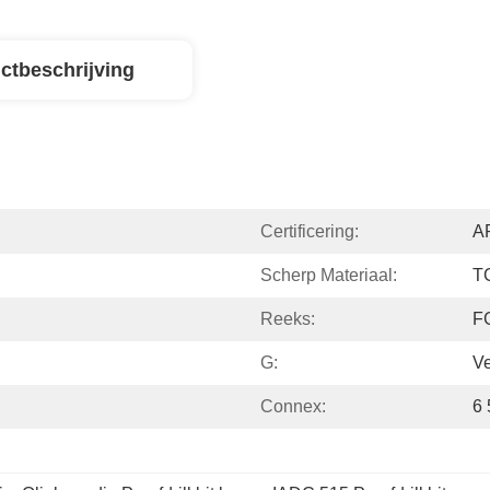
ctbeschrijving
Certificering:
AP
Scherp Materiaal:
T
Reeks:
F
G:
Ve
Connex:
6