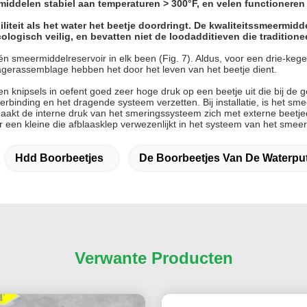
rmiddelen stabiel aan temperaturen > 300°F, en velen functioneren
iliteit als het water het beetje doordringt. De kwaliteitssmeermi
logisch veilig, en bevatten niet de loodadditieven die traditione
 smeermiddelreservoir in elk been (Fig. 7). Aldus, voor een drie-kegel b
agerassemblage hebben het door het leven van het beetje dient.
 en knipsels in oefent goed zeer hoge druk op een beetje uit die bij 
binding en het dragende systeem verzetten. Bij installatie, is het sme
kt de interne druk van het smeringssysteem zich met externe beetjedr
r een kleine die afblaasklep verwezenlijkt in het systeem van het smeer
Hdd Boorbeetjes
De Boorbeetjes Van De Waterpu
Verwante Producten