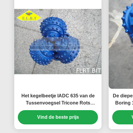
Het kegelbeetje IADC 635 van de
De diepe
Tussenvoegsel Tricone Rots
Boring 
Blauwe Kleur met Verzegeld
REG. SP
Vind de beste prijs
Rollager