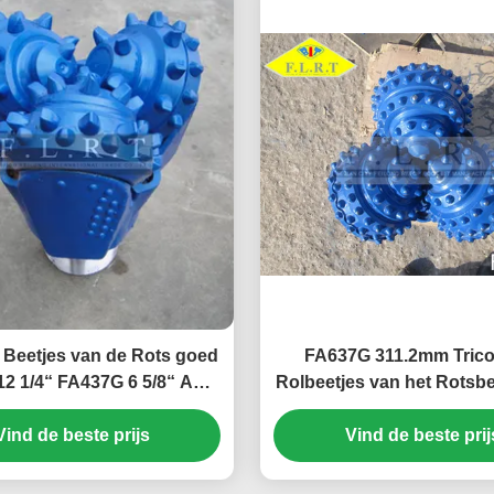
 Beetjes van de Rots goed
FA637G 311.2mm Trico
12 1/4“ FA437G 6 5/8“ API
Rolbeetjes van het Rotsbe
ELD voor Aardolieboring
voor het Geothermisch
Vind de beste prijs
Vind de beste prij
Boren