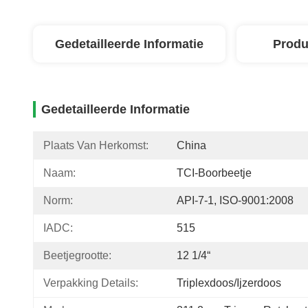
Gedetailleerde Informatie
Produ
Gedetailleerde Informatie
Plaats Van Herkomst:
China
Naam:
TCI-Boorbeetje
Norm:
API-7-1, ISO-9001:2008
IADC:
515
Beetjegrootte:
12 1/4“
Verpakking Details:
Triplexdoos/ijzerdoos