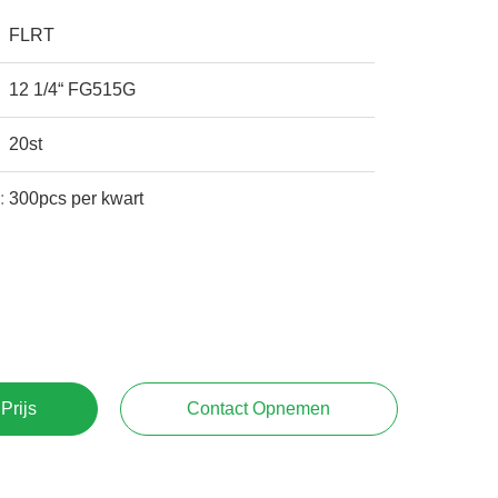
FLRT
12 1/4“ FG515G
20st
:
300pcs per kwart
Prijs
Contact Opnemen