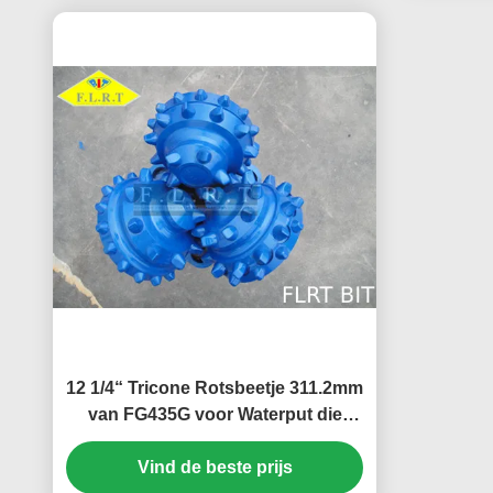
12 1/4“ Tricone Rotsbeetje 311.2mm
van FG435G voor Waterput die
Verklaarde ISO 9001 boren
Vind de beste prijs