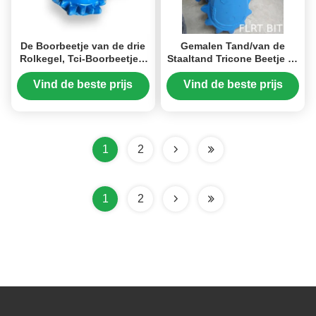
De Boorbeetje van de drie
Gemalen Tand/van de
Rolkegel, Tci-Boorbeetje 8
Staaltand Tricone Beetje 12
1/2 FA126 voor de Boring
1/4“ FSA126 voor Ondiepe
van de Waterput
Oliebronboring
Vind de beste prijs
Vind de beste prijs
1
2
1
2