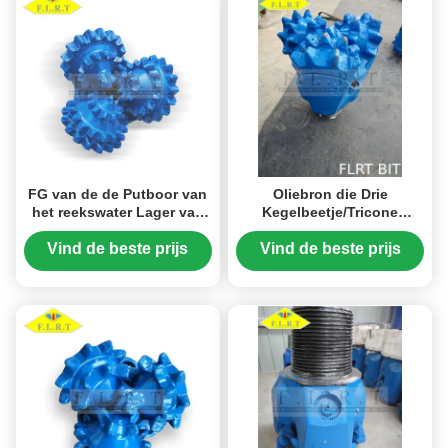
FG van de de Putboor van
Oliebron die Drie
het reekswater Lager van
Kegelbeetje/Tricone
de de Beetjes het Niet
Rotsbeetje
verzegelde Rol met
346.1mm FSA127G boren
Vind de beste prijs
Vind de beste prijs
Centraal Gat