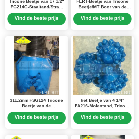
Tricone Beetje van 17 1/2“
FLRT-Beetje van Tricone
FG214G-Staaltand/Straal
Beetje/MT Boor van de
Goedgekeurde
Staaltand 311.2mm FSA124
Boorbeetjes ISO 9001
met Verzegeld Rollager
Vind de beste prijs
Vind de beste prijs
311.2mm FSG124 Tricone
het Beetje van 4 1/4“
Beetje van de
FA216-Molentand, Tricone
Staaltand/Roterend
Boorbeetje met Verzegeld
Boringsbeetje met Rubber
Halsblok
Vind de beste prijs
Vind de beste prijs
het Verzegelde Dragen