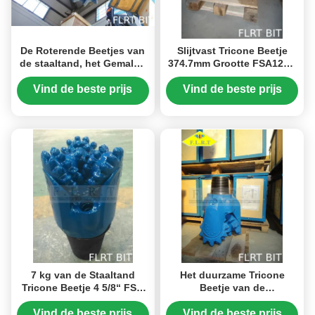
De Roterende Beetjes van
Slijtvast Tricone Beetje
de staaltand, het Gemalen
374.7mm Grootte FSA124G
Beetje van de Tandboor 14
van de Staaltand voor
3/4“ FSA127G met
Verticaal die goed boren
Vind de beste prijs
Vind de beste prijs
Maatbescherming
7 kg van de Staaltand
Het duurzame Tricone
Tricone Beetje 4 5/8“ FSA
Beetje van de
216 voor Diepe Sectie die
Staaltand/Gemalen
goed boren
Tandbeetje 13 5/8“
Vind de beste prijs
Vind de beste prijs