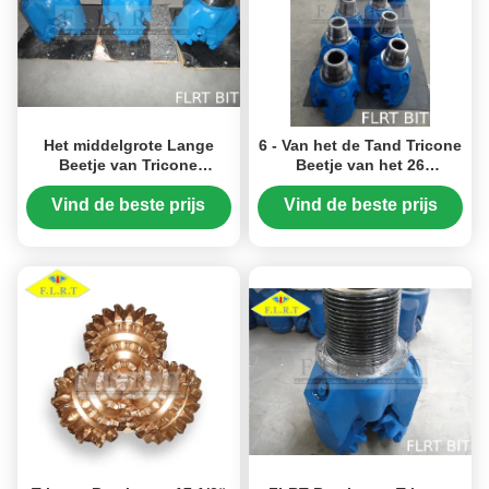
Het middelgrote Lange
6 - Van het de Tand Tricone
Beetje van Tricone
Beetje van het 26
Beetje/Malen Boor van de
Duimstaal de
Staaltand 13 1/2“ FSA126G
Kegelbeetje/Rol met
Vind de beste prijs
Vind de beste prijs
Maatbescherming