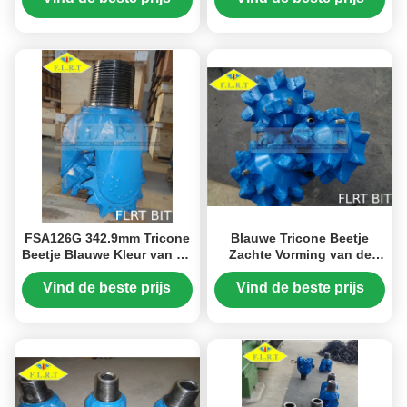
FSA127G voor
Oliebronboor
FSA126G 342.9mm Tricone
Blauwe Tricone Beetje
Beetje Blauwe Kleur van de
Zachte Vorming van de
Staaltand met Harde Onder
Staaltand voor het
ogen ziende Tand
Ondiepe goed Boren
Vind de beste prijs
Vind de beste prijs