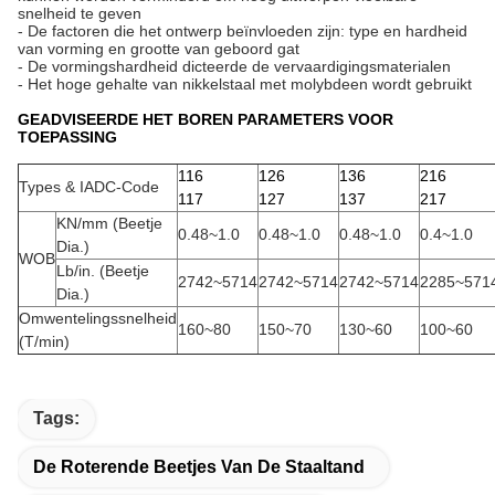
snelheid te geven
- De factoren die het ontwerp beïnvloeden zijn: type en hardheid
van vorming en grootte van geboord gat
- De vormingshardheid dicteerde de vervaardigingsmaterialen
- Het hoge gehalte van nikkelstaal met molybdeen wordt gebruikt
GEADVISEERDE HET BOREN PARAMETERS VOOR
TOEPASSING
116
126
136
216
Types & IADC-Code
117
127
137
217
KN/mm (Beetje
0.48~1.0
0.48~1.0
0.48~1.0
0.4~1.0
Dia.)
WOB
Lb/in. (Beetje
2742~5714
2742~5714
2742~5714
2285~571
Dia.)
Omwentelingssnelheid
160~80
150~70
130~60
100~60
(T/min)
Tags:
De Roterende Beetjes Van De Staaltand