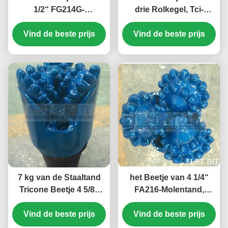
1/2“ FG214G-
drie Rolkegel, Tci-
Staaltand/Straal
Boorbeetje 8 1/2 FA126
Vind de beste prijs
Goedgekeurde
voor de Boring van de
Vind de beste prijs
Boorbeetjes ISO 9001
Waterput
7 kg van de Staaltand
het Beetje van 4 1/4“
Tricone Beetje 4 5/8“
FA216-Molentand,
FSA 216 voor Diepe
Tricone Boorbeetje met
Sectie die goed boren
Vind de beste prijs
Verzegeld Halsblok
Vind de beste prijs