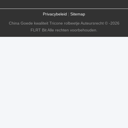
Privacybeleid
|
Sitemap
China Goede kwaliteit Tricone rolbeetje Auteursrecht © -2026
FLRT Bit Alle rechten voorbehouden.