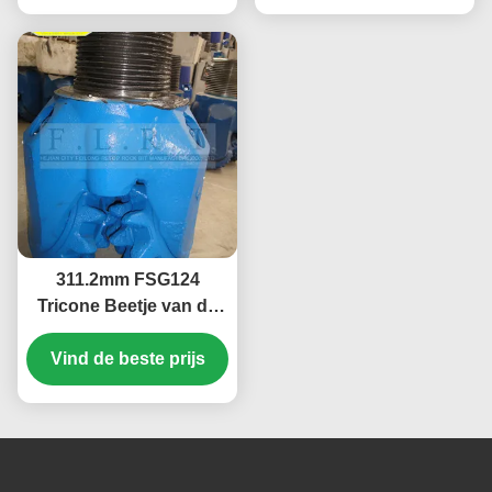
311.2mm FSG124
Tricone Beetje van de
Staaltand/Roterend
Vind de beste prijs
Boringsbeetje met
Rubber het Verzegelde
Dragen