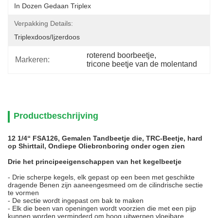
In Dozen Gedaan Triplex
Verpakking Details:
Triplexdoos/ijzerdoos
roterend boorbeetje
, 
Markeren:
tricone beetje van de molentand
Productbeschrijving
12 1/4“ FSA126, Gemalen Tandbeetje die, TRC-Beetje, hard
op Shirttail, Ondiepe Oliebronboring onder ogen zien
Drie het principeeigenschappen van het kegelbeetje
- Drie scherpe kegels, elk gepast op een been met geschikte
dragende Benen zijn aaneengesmeed om de cilindrische sectie
te vormen
- De sectie wordt ingepast om bak te maken
- Elk die been van openingen wordt voorzien die met een pijp
kunnen worden verminderd om hoog uitwerpen vloeibare