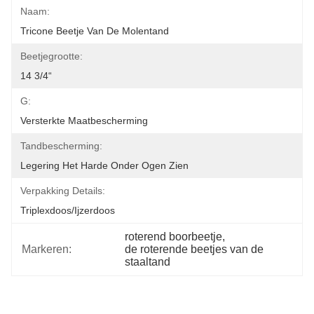
Naam:
Tricone Beetje Van De Molentand
Beetjegrootte:
14 3/4“
G:
Versterkte Maatbescherming
Tandbescherming:
Legering Het Harde Onder Ogen Zien
Verpakking Details:
Triplexdoos/ijzerdoos
roterend boorbeetje
, 
Markeren:
de roterende beetjes van de 
staaltand