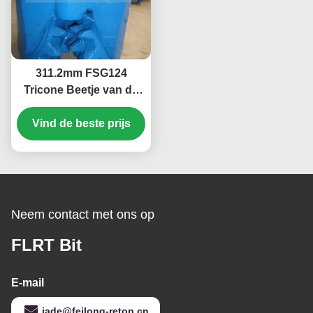
311.2mm FSG124
Tricone Beetje van de
Staaltand/Roterend
Vind de beste prijs
Boringsbeetje met
Rubber het Verzegelde
Dragen
Neem contact met ons op
FLRT Bit
E-mail
jade@feilong-retop.cn