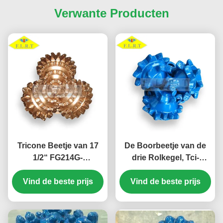
Verwante Producten
Tricone Beetje van 17
De Boorbeetje van de
1/2“ FG214G-
drie Rolkegel, Tci-
Staaltand/Straal
Boorbeetje 8 1/2 FA126
Vind de beste prijs
Goedgekeurde
voor de Boring van de
Vind de beste prijs
Boorbeetjes ISO 9001
Waterput