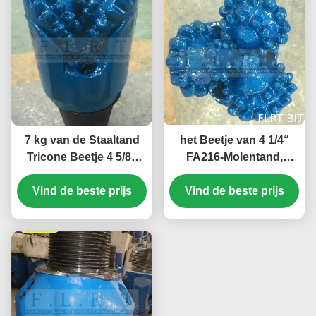
7 kg van de Staaltand
het Beetje van 4 1/4“
Tricone Beetje 4 5/8“
FA216-Molentand,
FSA 216 voor Diepe
Tricone Boorbeetje met
Sectie die goed boren
Vind de beste prijs
Verzegeld Halsblok
Vind de beste prijs