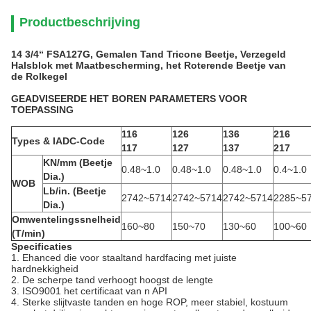
Productbeschrijving
14 3/4“ FSA127G, Gemalen Tand Tricone Beetje, Verzegeld
Halsblok met Maatbescherming, het Roterende Beetje van
de Rolkegel
GEADVISEERDE HET BOREN PARAMETERS VOOR
TOEPASSING
116
126
136
216
Types & IADC-Code
117
127
137
217
KN/mm (Beetje
0.48~1.0
0.48~1.0
0.48~1.0
0.4~1.0
Dia.)
WOB
Lb/in. (Beetje
2742~5714
2742~5714
2742~5714
2285~5
Dia.)
Omwentelingssnelheid
160~80
150~70
130~60
100~60
(T/min)
Specificaties
1.
Ehanced die voor staaltand hardfacing met juiste
hardnekkigheid
2. De scherpe tand verhoogt hoogst de lengte
3. ISO9001 het certificaat van n API
4. Sterke slijtvaste tanden en hoge ROP, meer stabiel, kostuum