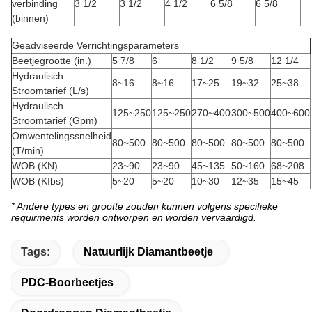
verbinding
3 1/2
3 1/2
4 1/2
6 5/8
6 5/8
(binnen)
Geadviseerde Verrichtingsparameters
Beetjegrootte (in.)
5 7/8
6
8 1/2
9 5/8
12 1/4
Hydraulisch
8~16
8~16
17~25
19~32
25~38
Stroomtarief (L/s)
Hydraulisch
125~250
125~250
270~400
300~500
400~600
Stroomtarief (Gpm)
Omwentelingssnelheid
80~500
80~500
80~500
80~500
80~500
(T/min)
WOB (KN)
23~90
23~90
45~135
50~160
68~208
WOB (KIbs)
5~20
5~20
10~30
12~35
15~45
* Andere types en grootte zouden kunnen volgens specifieke
requirments worden ontworpen en worden vervaardigd.
Tags:
Natuurlijk Diamantbeetje
PDC-Boorbeetjes