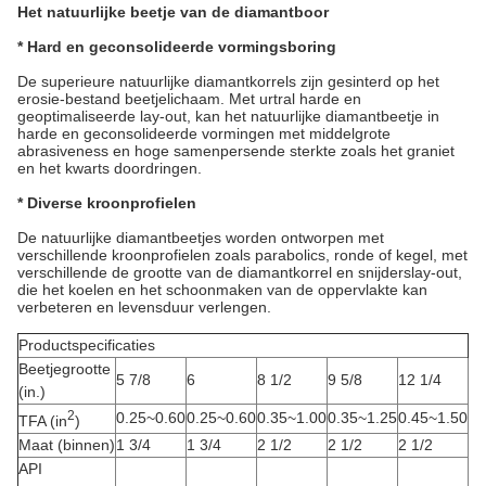
Het natuurlijke beetje van de diamantboor
* Hard en geconsolideerde vormingsboring
De superieure natuurlijke diamantkorrels zijn gesinterd op het
erosie-bestand beetjelichaam. Met urtral harde en
geoptimaliseerde lay-out, kan het natuurlijke diamantbeetje in
harde en geconsolideerde vormingen met middelgrote
abrasiveness en hoge samenpersende sterkte zoals het graniet
en het kwarts doordringen.
* Diverse kroonprofielen
De natuurlijke diamantbeetjes worden ontworpen met
verschillende kroonprofielen zoals parabolics, ronde of kegel, met
verschillende de grootte van de diamantkorrel en snijderslay-out,
die het koelen en het schoonmaken van de oppervlakte kan
verbeteren en levensduur verlengen.
Productspecificaties
Beetjegrootte
5 7/8
6
8 1/2
9 5/8
12 1/4
(in.)
2
0.25~0.60
0.25~0.60
0.35~1.00
0.35~1.25
0.45~1.50
TFA (in
)
Maat (binnen)
1 3/4
1 3/4
2 1/2
2 1/2
2 1/2
API