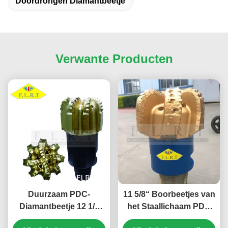
Doordrongen Diamantbeetje
Verwante Producten
Duurzaam PDC-
11 5/8“ Boorbeetjes van
Diamantbeetje 12 1/4
het Staallichaam PDC
FM13088LU voor
met Dubbele