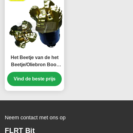
Het Beetje van de het
Beetje/Oliebron Boor
van de matrijspdc
Vind de beste prijs
Diamant 8 1/2“
FM19043CT-FMreeks
Neem contact met ons op
FLRT Bit