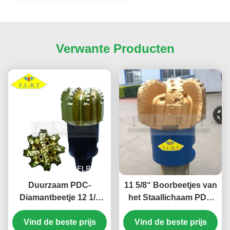
Verwante Producten
Duurzaam PDC-
11 5/8“ Boorbeetjes van
Diamantbeetje 12 1/4
het Staallichaam PDC
FM13088LU voor
met Dubbele
Vind de beste prijs
Middelgrote Harde
Rijsnijders/Zware Korte
Vind de beste prijs