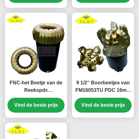
Vormingsboring
Maten
FNC-het Beetje van de
9 1/2“ Boorbeetjes van
Reekspdc
FM16053TU PDC 16mm
Diamant/Natuurlijk van
Hoofdsnijdersgrootte
Vind de beste prijs
het het Beetje
voor de Boring van de
Vind de beste prijs
Veelvoudig Blad van de
Gasput
Diamantkern het
Profielontwerp