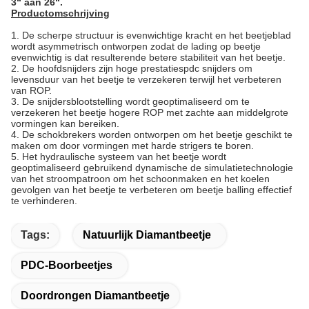
3“ aan 26“.
Productomschrijving
1.
De scherpe structuur is evenwichtige kracht en het beetjeblad
wordt asymmetrisch ontworpen zodat de lading op beetje
evenwichtig is dat resulterende betere stabiliteit van het beetje.
2.
De hoofdsnijders zijn hoge prestatiespdc snijders om
levensduur van het beetje te verzekeren terwijl het verbeteren
van ROP.
3.
De snijdersblootstelling wordt geoptimaliseerd om te
verzekeren het beetje hogere ROP met zachte aan middelgrote
vormingen kan bereiken.
4.
De schokbrekers worden ontworpen om het beetje geschikt te
maken om door vormingen met harde strigers te boren.
5.
Het hydraulische systeem van het beetje wordt
geoptimaliseerd gebruikend dynamische de simulatietechnologie
van het stroompatroon om het schoonmaken en het koelen
gevolgen van het beetje te verbeteren om beetje balling effectief
te verhinderen.
Tags:
Natuurlijk Diamantbeetje
PDC-Boorbeetjes
Doordrongen Diamantbeetje