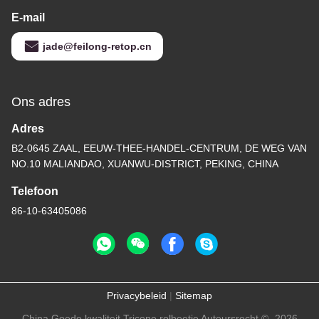
E-mail
jade@feilong-retop.cn
Ons adres
Adres
B2-0645 ZAAL, EEUW-THEE-HANDEL-CENTRUM, DE WEG VAN
NO.10 MALIANDAO, XUANWU-DISTRICT, PEKING, CHINA
Telefoon
86-10-63405086
Privacybeleid
|
Sitemap
China Goede kwaliteit Tricone rolbeetje Auteursrecht © -2026