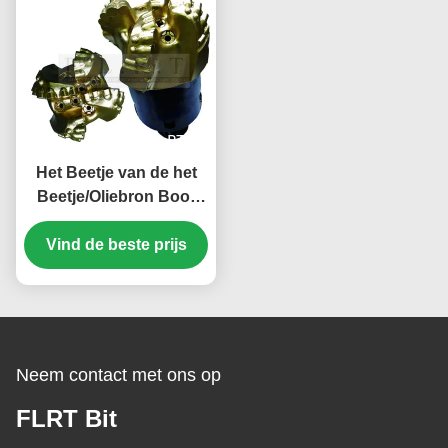
Het Beetje van de het
Beetje/Oliebron Boor
van de matrijspdc
Vind de beste prijs
Diamant 8 1/2“
FM19043CT-FMreeks
Neem contact met ons op
FLRT Bit