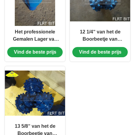
Het professionele
12 1/4“ van het de
Gemalen Lager van
Boorbeetje van
de het Beetje
FSG125G Tricone
Vind de beste prijs
Vind de beste prijs
Verzegelde Rol van
Verzegeld Rollager
de Tandboor voor
met Maatbescherming
Zachte Vorming
13 5/8“ van het de
Boorbeetje van