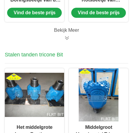
waterput Proefbeetje
FA517G voor
Vind de beste prijs
Vind de beste prijs
311.2mm/HDD de
Middelgrote Harde
Norm van FA517G
Vorming/Waterputboring
api-7-1
Bekijk Meer
Stalen tanden tricone Bit
Het middelgrote
Middelgroot