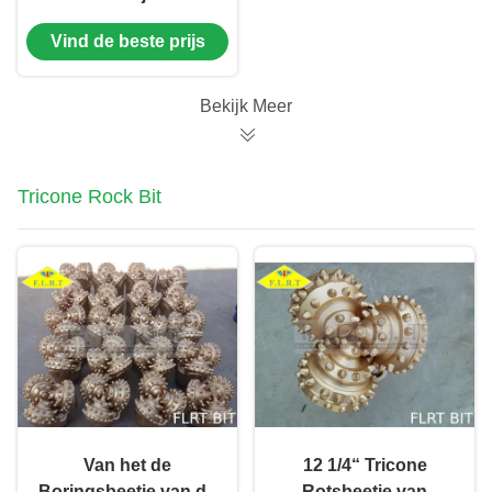
FSA517G Tricone
Vind de beste prijs
Tandbeetje/Staal met
Verzegeld Halsblok
Bekijk Meer
Tricone Rock Bit
Van het de
12 1/4“ Tricone
Boringsbeetje van de
Rotsbeetje van