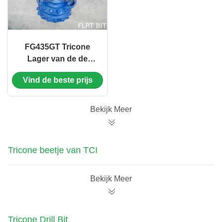
FG435GT Tricone
Lager van de de
Beetjes Verzegelde
Vind de beste prijs
Rol van de Rotsrol
voor de Boring van
de Waterput
Bekijk Meer
Tricone beetje van TCI
Bekijk Meer
Tricone Drill Bit