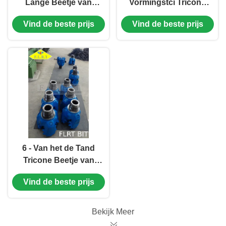
Lange Beetje van
Vormingstci Tricone
Tricone Beetje/Malen
Beetje/Gespoten
Vind de beste prijs
Vind de beste prijs
Boor van de
Beetje met Extra
Staaltand 13 1/2“
Maatbescherming
FSA126G
6 - Van het de Tand
Tricone Beetje van
het 26 Duimstaal de
Vind de beste prijs
Kegelbeetje/Rol met
Maatbescherming
Bekijk Meer