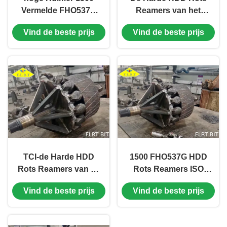
Vermelde FHO537G
Reamers van het
api-7-1 van de
wolframcarbide FHO
Vind de beste prijs
Vind de beste prijs
nauwkeurigheidshdd
voor grote grootte
Rots
goed
TCI-de Harde HDD
1500 FHO537G HDD
Rots Reamers van de
Rots Reamers ISO
Rolkegel voor
voor de Boring van
Vind de beste prijs
Vind de beste prijs
Horizontale
de Gatenopener
Richtingboring