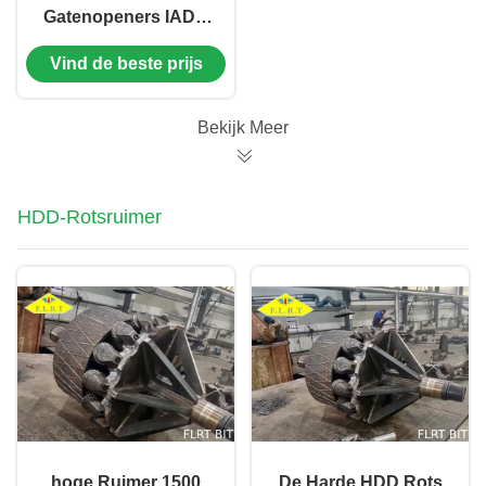
Gatenopeners IADC
537 Middelgrote
Vind de beste prijs
Harde HDD-Rots
Reamers voor
Trenchless
Bekijk Meer
HDD-Rotsruimer
hoge Ruimer 1500
De Harde HDD Rots