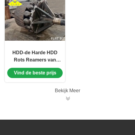
HDD-de Harde HDD
Rots Reamers van
Gatenopeners voor
Vind de beste prijs
Trenchless-het Beetje
van de Gatenopener
met TCI-Rolkegel
Bekijk Meer