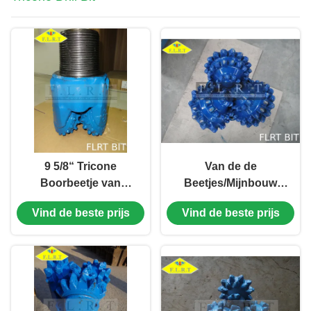
9 5/8“ Tricone
Van de de
Boorbeetje van
Beetjes/Mijnbouw
FSA517GT/Drie
Boor van de
Vind de beste prijs
Vind de beste prijs
Kegelbeetje met het In
olieveldboor de
orde maken van
Beetjes Verzegeld
Snijder
Halsblok met
Maatbescherming